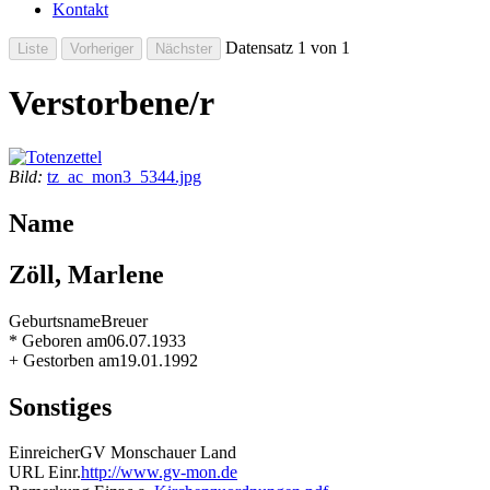
Kontakt
Datensatz 1 von 1
Verstorbene/r
Bild:
tz_ac_mon3_5344.jpg
Name
Zöll, Marlene
Geburtsname
Breuer
* Geboren am
06.07.1933
+ Gestorben am
19.01.1992
Sonstiges
Einreicher
GV Monschauer Land
URL Einr.
http://www.gv-mon.de