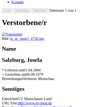
Kontakt
Datensatz 1 von 1
Verstorbene/r
Bild:
tz_ac_mon3_4736.jpg
Name
Salzburg, Josefa
* Geboren am
01.04.1894
+ Gestorben am
06.08.1979
Bemerkungen
Wohnort: Monschau
Sonstiges
Einreicher
GV Monschauer Land
URL Einr.
http://www.gv-mon.de