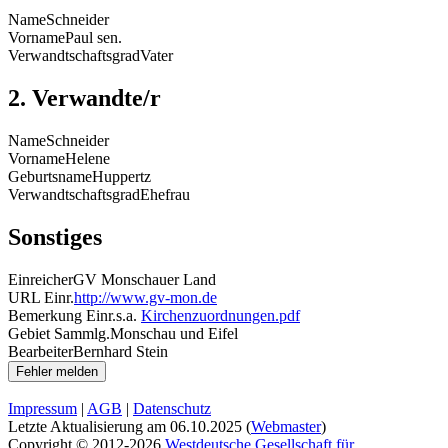
Name
Schneider
Vorname
Paul sen.
Verwandtschaftsgrad
Vater
2. Verwandte/r
Name
Schneider
Vorname
Helene
Geburtsname
Huppertz
Verwandtschaftsgrad
Ehefrau
Sonstiges
Einreicher
GV Monschauer Land
URL Einr.
http://www.gv-mon.de
Bemerkung Einr.
s.a.
Kirchenzuordnungen.pdf
Gebiet Sammlg.
Monschau und Eifel
Bearbeiter
Bernhard Stein
Impressum
|
AGB
|
Datenschutz
Letzte Aktualisierung am
06.10.2025
(
Webmaster
)
Copyright © 2012-2026
Westdeutsche Gesellschaft für