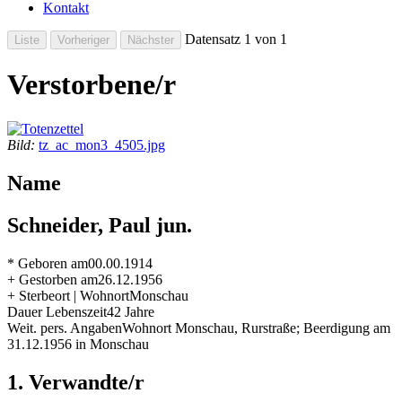
Kontakt
Datensatz 1 von 1
Verstorbene/r
Bild:
tz_ac_mon3_4505.jpg
Name
Schneider, Paul jun.
* Geboren am
00.00.1914
+ Gestorben am
26.12.1956
+ Sterbeort | Wohnort
Monschau
Dauer Lebenszeit
42 Jahre
Weit. pers. Angaben
Wohnort Monschau, Rurstraße; Beerdigung am
31.12.1956 in Monschau
1. Verwandte/r