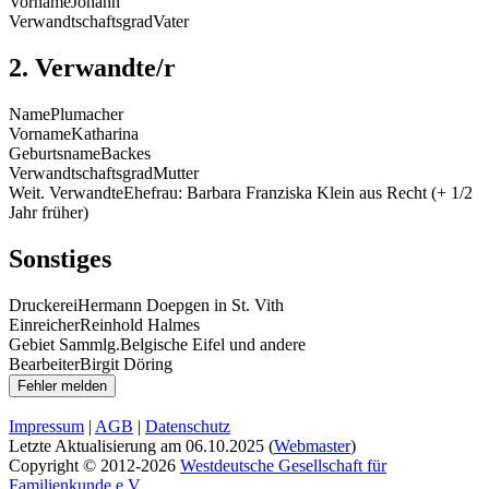
Vorname
Johann
Verwandtschaftsgrad
Vater
2. Verwandte/r
Name
Plumacher
Vorname
Katharina
Geburtsname
Backes
Verwandtschaftsgrad
Mutter
Weit. Verwandte
Ehefrau: Barbara Franziska Klein aus Recht (+ 1/2
Jahr früher)
Sonstiges
Druckerei
Hermann Doepgen in St. Vith
Einreicher
Reinhold Halmes
Gebiet Sammlg.
Belgische Eifel und andere
Bearbeiter
Birgit Döring
Impressum
|
AGB
|
Datenschutz
Letzte Aktualisierung am
06.10.2025
(
Webmaster
)
Copyright © 2012-2026
Westdeutsche Gesellschaft für
Familienkunde e.V.