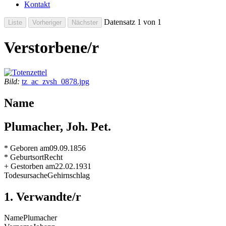
Kontakt
Datensatz 1 von 1
Verstorbene/r
Bild:
tz_ac_zvsh_0878.jpg
Name
Plumacher, Joh. Pet.
* Geboren am
09.09.1856
* Geburtsort
Recht
+ Gestorben am
22.02.1931
Todesursache
Gehirnschlag
1. Verwandte/r
Name
Plumacher