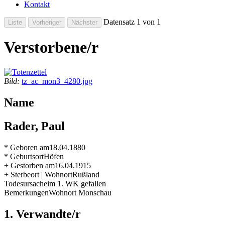
Kontakt
Datensatz 1 von 1
Verstorbene/r
Bild:
tz_ac_mon3_4280.jpg
Name
Rader, Paul
* Geboren am
18.04.1880
* Geburtsort
Höfen
+ Gestorben am
16.04.1915
+ Sterbeort | Wohnort
Rußland
Todesursache
im 1. WK gefallen
Bemerkungen
Wohnort Monschau
1. Verwandte/r