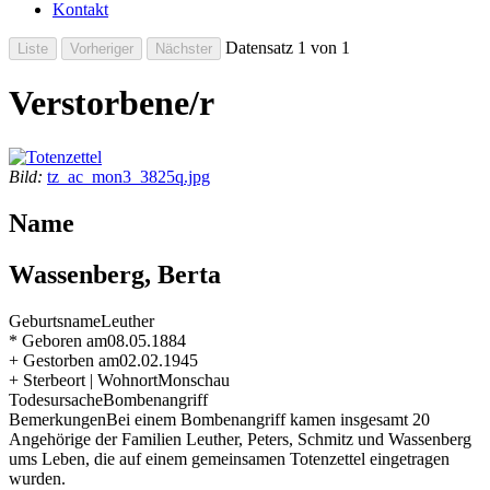
Kontakt
Datensatz 1 von 1
Verstorbene/r
Bild:
tz_ac_mon3_3825q.jpg
Name
Wassenberg, Berta
Geburtsname
Leuther
* Geboren am
08.05.1884
+ Gestorben am
02.02.1945
+ Sterbeort | Wohnort
Monschau
Todesursache
Bombenangriff
Bemerkungen
Bei einem Bombenangriff kamen insgesamt 20
Angehörige der Familien Leuther, Peters, Schmitz und Wassenberg
ums Leben, die auf einem gemeinsamen Totenzettel eingetragen
wurden.