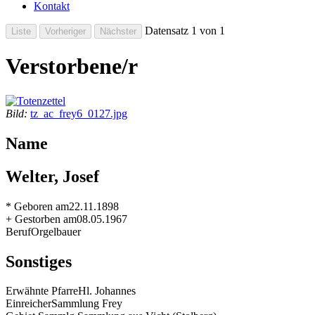
Kontakt
Datensatz 1 von 1
Verstorbene/r
Bild:
tz_ac_frey6_0127.jpg
Name
Welter, Josef
* Geboren am
22.11.1898
+ Gestorben am
08.05.1967
Beruf
Orgelbauer
Sonstiges
Erwähnte Pfarre
Hl. Johannes
Einreicher
Sammlung Frey