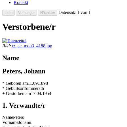
Kontakt
Datensatz 1 von 1
Verstorbene/r
Bild:
tz_ac_mon3_4188.jpg
Name
Peters, Johann
* Geboren am
11.09.1898
* Geburtsort
Simmerath
+ Gestorben am
17.04.1954
1. Verwandte/r
Name
Peters
Vorname
Johann