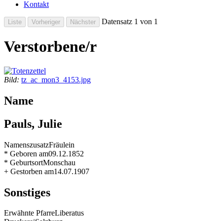
Kontakt
Datensatz 1 von 1
Verstorbene/r
Bild:
tz_ac_mon3_4153.jpg
Name
Pauls, Julie
Namenszusatz
Fräulein
* Geboren am
09.12.1852
* Geburtsort
Monschau
+ Gestorben am
14.07.1907
Sonstiges
Erwähnte Pfarre
Liberatus