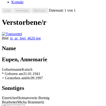
Kontakt
Datensatz 1 von 1
Verstorbene/r
Bild:
tz_ac_brei_4626.jpg
Name
Eupen, Annemarie
Geburtsname
Kutsch
* Geboren am
31.01.1941
+ Gestorben am
04.09.1997
Sonstiges
Einreicher
Heimatverein Breinig
Bearbeiter
Micha Brammertz