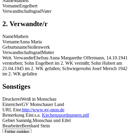
Name
Matheis
Vorname
Engelbert
Verwandtschaftsgrad
Vater
2. Verwandte/r
Name
Matheis
Vorname
Anna Maria
Geburtsname
Stollenwerk
Verwandtschaftsgrad
Mutter
Weit. Verwandte
Ehefrau Anna Margarethe Offermann, 14.10.1941
verstorben; Sohn Engelbert im 2. WK vermißt; Sohn Hubert am
21.04.1945 im 2. WK gefallen; Schwiegersohn Josef Mersch 1942
im 2. WK gefallen
Sonstiges
Druckerei
Weiß in Monschau
Einreicher
GV Monschauer Land
URL Einr.
http://www.gv-mon.de
Bemerkung Einr.
s.a.
Kirchenzuordnungen.pdf
Gebiet Sammlg.
Monschau und Eifel
Bearbeiter
Bernhard Stein