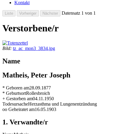
Kontakt
Datensatz 1 von 1
Verstorbene/r
Bild:
tz_ac_mon3_3834.jpg
Name
Matheis, Peter Joseph
* Geboren am
28.09.1877
* Geburtsort
Rollesbroich
+ Gestorben am
04.11.1950
Todesursache
Herzasthma und Lungenentzündung
oo Geheiratet am
16.05.1903
1. Verwandte/r