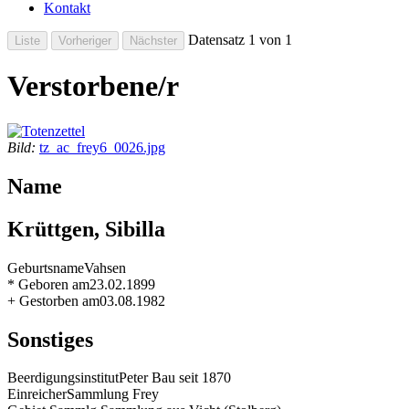
Kontakt
Datensatz 1 von 1
Verstorbene/r
Bild:
tz_ac_frey6_0026.jpg
Name
Krüttgen, Sibilla
Geburtsname
Vahsen
* Geboren am
23.02.1899
+ Gestorben am
03.08.1982
Sonstiges
Beerdigungsinstitut
Peter Bau seit 1870
Einreicher
Sammlung Frey