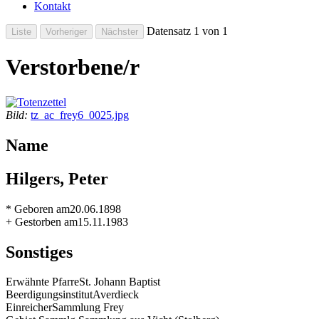
Kontakt
Datensatz 1 von 1
Verstorbene/r
Bild:
tz_ac_frey6_0025.jpg
Name
Hilgers, Peter
* Geboren am
20.06.1898
+ Gestorben am
15.11.1983
Sonstiges
Erwähnte Pfarre
St. Johann Baptist
Beerdigungsinstitut
Averdieck
Einreicher
Sammlung Frey