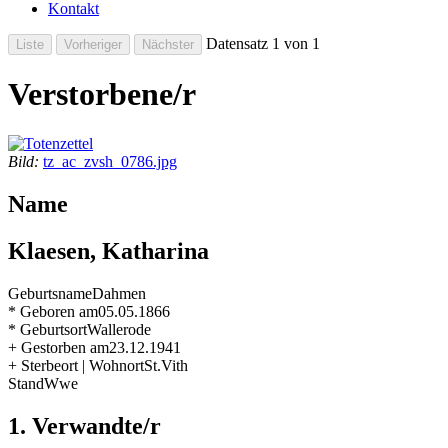
Kontakt
Datensatz 1 von 1
Verstorbene/r
Bild:
tz_ac_zvsh_0786.jpg
Name
Klaesen, Katharina
Geburtsname
Dahmen
* Geboren am
05.05.1866
* Geburtsort
Wallerode
+ Gestorben am
23.12.1941
+ Sterbeort | Wohnort
St.Vith
Stand
Wwe
1. Verwandte/r