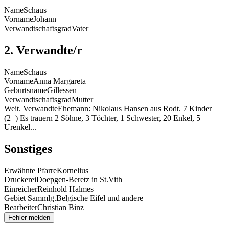
Name
Schaus
Vorname
Johann
Verwandtschaftsgrad
Vater
2. Verwandte/r
Name
Schaus
Vorname
Anna Margareta
Geburtsname
Gillessen
Verwandtschaftsgrad
Mutter
Weit. Verwandte
Ehemann: Nikolaus Hansen aus Rodt. 7 Kinder
(2+) Es trauern 2 Söhne, 3 Töchter, 1 Schwester, 20 Enkel, 5
Urenkel...
Sonstiges
Erwähnte Pfarre
Kornelius
Druckerei
Doepgen-Beretz in St.Vith
Einreicher
Reinhold Halmes
Gebiet Sammlg.
Belgische Eifel und andere
Bearbeiter
Christian Binz