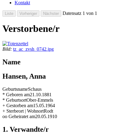
Kontakt
Datensatz 1 von 1
Verstorbene/r
Bild:
tz_ac_zvsh_0742.jpg
Name
Hansen, Anna
Geburtsname
Schaus
* Geboren am
21.10.1881
* Geburtsort
Ober-Emmels
+ Gestorben am
15.05.1964
+ Sterbeort | Wohnort
Rodt
oo Geheiratet am
20.05.1910
1. Verwandte/r