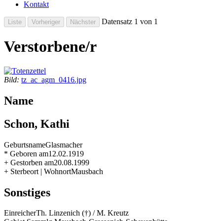
Kontakt
Datensatz 1 von 1
Verstorbene/r
Bild:
tz_ac_agm_0416.jpg
Name
Schon, Kathi
Geburtsname
Glasmacher
* Geboren am
12.02.1919
+ Gestorben am
20.08.1999
+ Sterbeort | Wohnort
Mausbach
Sonstiges
Einreicher
Th. Linzenich (†) / M. Kreutz