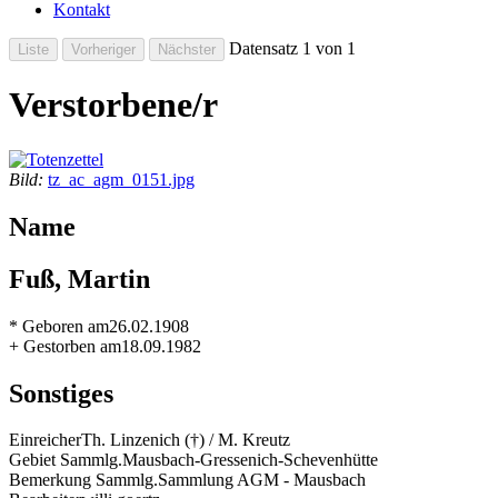
Kontakt
Datensatz 1 von 1
Verstorbene/r
Bild:
tz_ac_agm_0151.jpg
Name
Fuß, Martin
* Geboren am
26.02.1908
+ Gestorben am
18.09.1982
Sonstiges
Einreicher
Th. Linzenich (†) / M. Kreutz
Gebiet Sammlg.
Mausbach-Gressenich-Schevenhütte
Bemerkung Sammlg.
Sammlung AGM - Mausbach