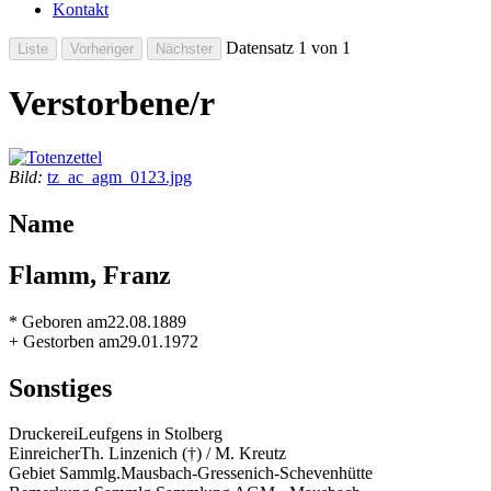
Kontakt
Datensatz 1 von 1
Verstorbene/r
Bild:
tz_ac_agm_0123.jpg
Name
Flamm, Franz
* Geboren am
22.08.1889
+ Gestorben am
29.01.1972
Sonstiges
Druckerei
Leufgens in Stolberg
Einreicher
Th. Linzenich (†) / M. Kreutz
Gebiet Sammlg.
Mausbach-Gressenich-Schevenhütte