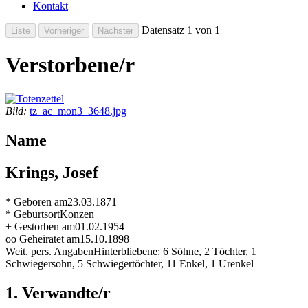
Kontakt
Datensatz 1 von 1
Verstorbene/r
Bild:
tz_ac_mon3_3648.jpg
Name
Krings, Josef
* Geboren am
23.03.1871
* Geburtsort
Konzen
+ Gestorben am
01.02.1954
oo Geheiratet am
15.10.1898
Weit. pers. Angaben
Hinterbliebene: 6 Söhne, 2 Töchter, 1
Schwiegersohn, 5 Schwiegertöchter, 11 Enkel, 1 Urenkel
1. Verwandte/r