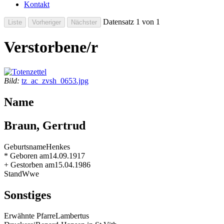
Kontakt
Datensatz 1 von 1
Verstorbene/r
Bild:
tz_ac_zvsh_0653.jpg
Name
Braun, Gertrud
Geburtsname
Henkes
* Geboren am
14.09.1917
+ Gestorben am
15.04.1986
Stand
Wwe
Sonstiges
Erwähnte Pfarre
Lambertus