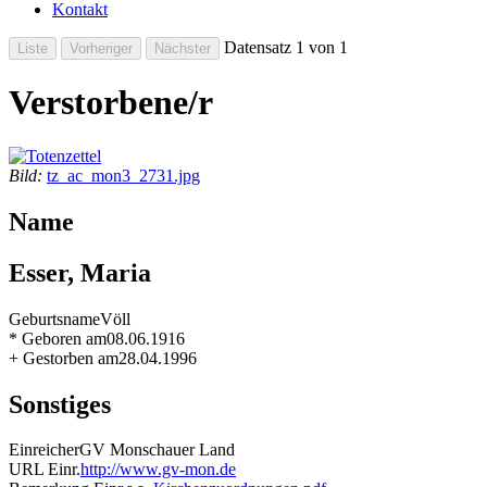
Kontakt
Datensatz 1 von 1
Verstorbene/r
Bild:
tz_ac_mon3_2731.jpg
Name
Esser, Maria
Geburtsname
Völl
* Geboren am
08.06.1916
+ Gestorben am
28.04.1996
Sonstiges
Einreicher
GV Monschauer Land
URL Einr.
http://www.gv-mon.de