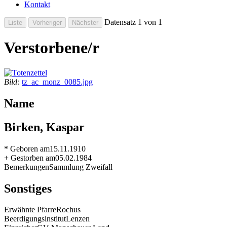
Kontakt
Datensatz 1 von 1
Verstorbene/r
Bild:
tz_ac_monz_0085.jpg
Name
Birken, Kaspar
* Geboren am
15.11.1910
+ Gestorben am
05.02.1984
Bemerkungen
Sammlung Zweifall
Sonstiges
Erwähnte Pfarre
Rochus
Beerdigungsinstitut
Lenzen