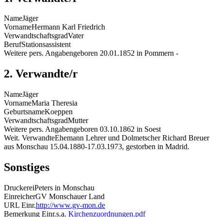
Name
Jäger
Vorname
Hermann Karl Friedrich
Verwandtschaftsgrad
Vater
Beruf
Stationsassistent
Weitere pers. Angaben
geboren 20.01.1852 in Pommern -
2. Verwandte/r
Name
Jäger
Vorname
Maria Theresia
Geburtsname
Koeppen
Verwandtschaftsgrad
Mutter
Weitere pers. Angaben
geboren 03.10.1862 in Soest
Weit. Verwandte
Ehemann Lehrer und Dolmetscher Richard Breuer
aus Monschau 15.04.1880-17.03.1973, gestorben in Madrid.
Sonstiges
Druckerei
Peters in Monschau
Einreicher
GV Monschauer Land
URL Einr.
http://www.gv-mon.de
Bemerkung Einr.
s.a.
Kirchenzuordnungen.pdf