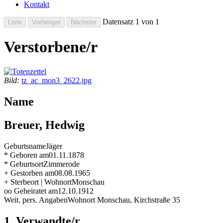
Kontakt
Datensatz 1 von 1
Verstorbene/r
Bild:
tz_ac_mon3_2622.jpg
Name
Breuer, Hedwig
Geburtsname
Jäger
* Geboren am
01.11.1878
* Geburtsort
Zimmerode
+ Gestorben am
08.08.1965
+ Sterbeort | Wohnort
Monschau
oo Geheiratet am
12.10.1912
Weit. pers. Angaben
Wohnort Monschau, Kirchstraße 35
1. Verwandte/r