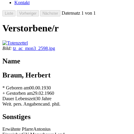
Kontakt
Datensatz 1 von 1
Verstorbene/r
Bild:
tz_ac_mon3_2598.jpg
Name
Braun, Herbert
* Geboren am
00.00.1930
+ Gestorben am
29.02.1960
Dauer Lebenszeit
30 Jahre
Weit. pers. Angaben
cand. phil.
Sonstiges
Erwähnte Pfarre
Antonius