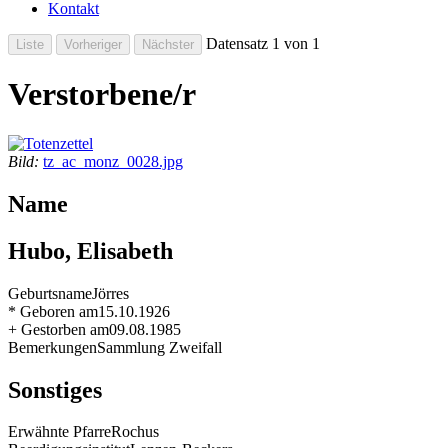
Kontakt
Datensatz 1 von 1
Verstorbene/r
Bild:
tz_ac_monz_0028.jpg
Name
Hubo, Elisabeth
Geburtsname
Jörres
* Geboren am
15.10.1926
+ Gestorben am
09.08.1985
Bemerkungen
Sammlung Zweifall
Sonstiges
Erwähnte Pfarre
Rochus