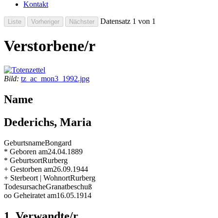
Kontakt
Datensatz 1 von 1
Verstorbene/r
Bild:
tz_ac_mon3_1992.jpg
Name
Dederichs, Maria
Geburtsname
Bongard
* Geboren am
24.04.1889
* Geburtsort
Rurberg
+ Gestorben am
26.09.1944
+ Sterbeort | Wohnort
Rurberg
Todesursache
Granatbeschuß
oo Geheiratet am
16.05.1914
1. Verwandte/r