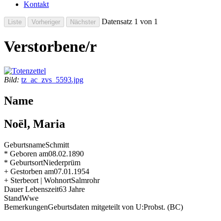
Kontakt
Datensatz 1 von 1
Verstorbene/r
Bild:
tz_ac_zvs_5593.jpg
Name
Noël, Maria
Geburtsname
Schmitt
* Geboren am
08.02.1890
* Geburtsort
Niederprüm
+ Gestorben am
07.01.1954
+ Sterbeort | Wohnort
Salmrohr
Dauer Lebenszeit
63 Jahre
Stand
Wwe
Bemerkungen
Geburtsdaten mitgeteilt von U:Probst. (BC)