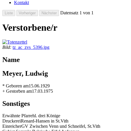
Kontakt
Datensatz 1 von 1
Verstorbene/r
Bild:
tz_ac_zvs_5396.jpg
Name
Meyer, Ludwig
* Geboren am
15.06.1929
+ Gestorben am
17.03.1975
Sonstiges
Erwähnte Pfarre
hl. drei Könige
Druckerei
Renard-Hansen in St.Vith
Einreicher
GV Zwischen Venn und Schneifel, St.Vith