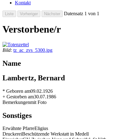
Kontakt
Datensatz 1 von 1
Verstorbene/r
Bild:
tz_ac_zvs_5300.jpg
Name
Lambertz, Bernard
* Geboren am
09.02.1926
+ Gestorben am
30.07.1986
Bemerkungen
mit Foto
Sonstiges
Erwähnte Pfarre
Eligius
Druckerei
Beschützende Werkstatt in Medell