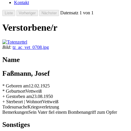
Kontakt
Datensatz 1 von 1
Verstorbene/r
Bild:
tz_ac_vet_0708.jpg
Name
Faßmann, Josef
* Geboren am
12.02.1925
* Geburtsort
Vettweiß
+ Gestorben am
23.08.1950
+ Sterbeort | Wohnort
Vettweiß
Todesursache
Kriegsverletzung
Bemerkungen
Sein Vater fiel einem Bombenangriff zum Opfer
Sonstiges