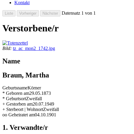
Kontakt
Datensatz 1 von 1
Verstorbene/r
Bild:
tz_ac_mon2_1742.jpg
Name
Braun, Martha
Geburtsname
Körner
* Geboren am
29.05.1873
* Geburtsort
Zweifall
+ Gestorben am
20.07.1949
+ Sterbeort | Wohnort
Zweifall
oo Geheiratet am
04.10.1901
1. Verwandte/r