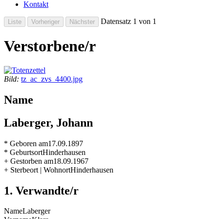
Kontakt
Datensatz 1 von 1
Verstorbene/r
Bild:
tz_ac_zvs_4400.jpg
Name
Laberger, Johann
* Geboren am
17.09.1897
* Geburtsort
Hinderhausen
+ Gestorben am
18.09.1967
+ Sterbeort | Wohnort
Hinderhausen
1. Verwandte/r
Name
Laberger