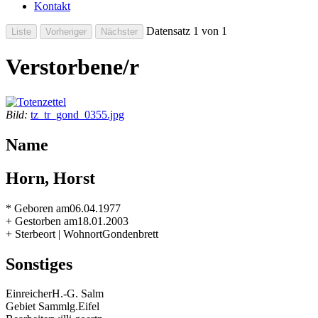
Kontakt
Datensatz 1 von 1
Verstorbene/r
Bild:
tz_tr_gond_0355.jpg
Name
Horn, Horst
* Geboren am
06.04.1977
+ Gestorben am
18.01.2003
+ Sterbeort | Wohnort
Gondenbrett
Sonstiges
Einreicher
H.-G. Salm
Gebiet Sammlg.
Eifel