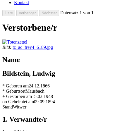
Kontakt
Datensatz 1 von 1
Verstorbene/r
Bild:
tz_ac_frey4_6189.jpg
Name
Bildstein, Ludwig
* Geboren am
24.12.1866
* Geburtsort
Mausbach
+ Gestorben am
15.03.1948
oo Geheiratet am
09.09.1894
Stand
Witwer
1. Verwandte/r