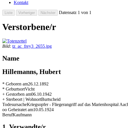
Kontakt
Datensatz 1 von 1
Verstorbene/r
Bild:
tz_ac_frey3_2655.jpg
Name
Hillemanns, Hubert
* Geboren am
26.12.1892
* Geburtsort
Vicht
+ Gestorben am
06.10.1942
+ Sterbeort | Wohnort
Burtscheid
Todesursache
Kriegsopfer - Fliegerangriff auf das Marienhospital Aac
oo Geheiratet am
10.05.1924
Beruf
Kaufmann
1. Verwandte/r