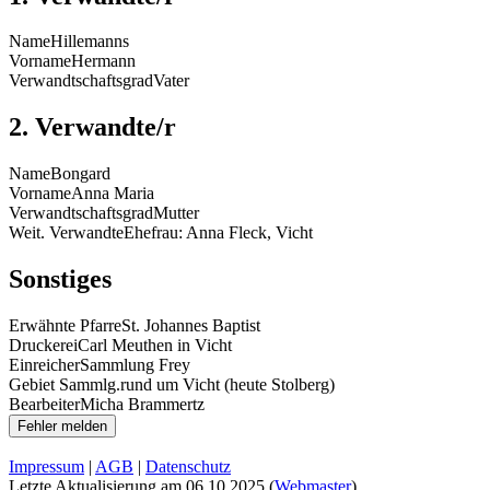
Name
Hillemanns
Vorname
Hermann
Verwandtschaftsgrad
Vater
2. Verwandte/r
Name
Bongard
Vorname
Anna Maria
Verwandtschaftsgrad
Mutter
Weit. Verwandte
Ehefrau: Anna Fleck, Vicht
Sonstiges
Erwähnte Pfarre
St. Johannes Baptist
Druckerei
Carl Meuthen in Vicht
Einreicher
Sammlung Frey
Gebiet Sammlg.
rund um Vicht (heute Stolberg)
Bearbeiter
Micha Brammertz
Impressum
|
AGB
|
Datenschutz
Letzte Aktualisierung am
06.10.2025
(
Webmaster
)