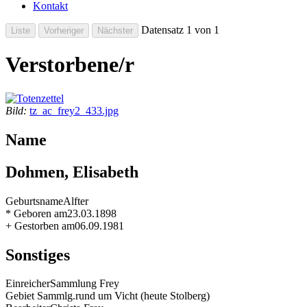
Kontakt
Datensatz 1 von 1
Verstorbene/r
Bild:
tz_ac_frey2_433.jpg
Name
Dohmen, Elisabeth
Geburtsname
Alfter
* Geboren am
23.03.1898
+ Gestorben am
06.09.1981
Sonstiges
Einreicher
Sammlung Frey
Gebiet Sammlg.
rund um Vicht (heute Stolberg)