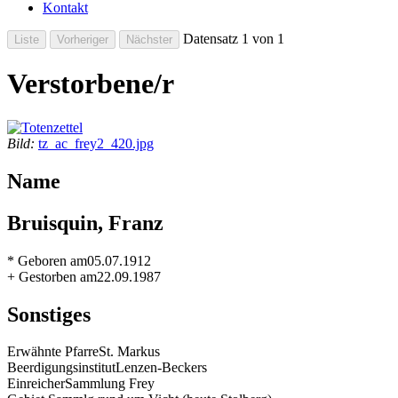
Kontakt
Datensatz 1 von 1
Verstorbene/r
Bild:
tz_ac_frey2_420.jpg
Name
Bruisquin, Franz
* Geboren am
05.07.1912
+ Gestorben am
22.09.1987
Sonstiges
Erwähnte Pfarre
St. Markus
Beerdigungsinstitut
Lenzen-Beckers
Einreicher
Sammlung Frey