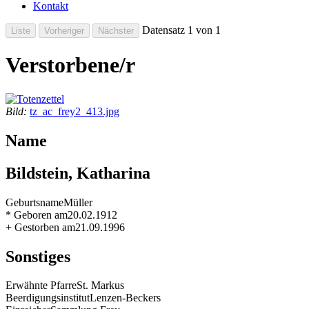
Kontakt
Datensatz 1 von 1
Verstorbene/r
Bild:
tz_ac_frey2_413.jpg
Name
Bildstein, Katharina
Geburtsname
Müller
* Geboren am
20.02.1912
+ Gestorben am
21.09.1996
Sonstiges
Erwähnte Pfarre
St. Markus
Beerdigungsinstitut
Lenzen-Beckers