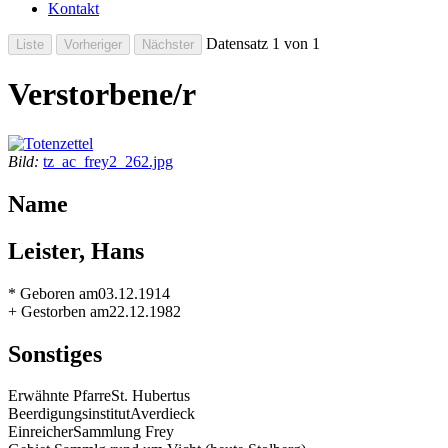
Kontakt
Datensatz 1 von 1
Verstorbene/r
Bild:
tz_ac_frey2_262.jpg
Name
Leister, Hans
* Geboren am
03.12.1914
+ Gestorben am
22.12.1982
Sonstiges
Erwähnte Pfarre
St. Hubertus
Beerdigungsinstitut
Averdieck
Einreicher
Sammlung Frey