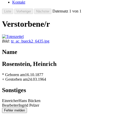
Kontakt
Datensatz 1 von 1
Verstorbene/r
Bild:
tz_ac_bueck2_6435.jpg
Name
Rosenstein, Heinrich
* Geboren am
16.10.1877
+ Gestorben am
24.03.1964
Sonstiges
Einreicher
Hans Bücken
Bearbeiter
Ingrid Pelzer