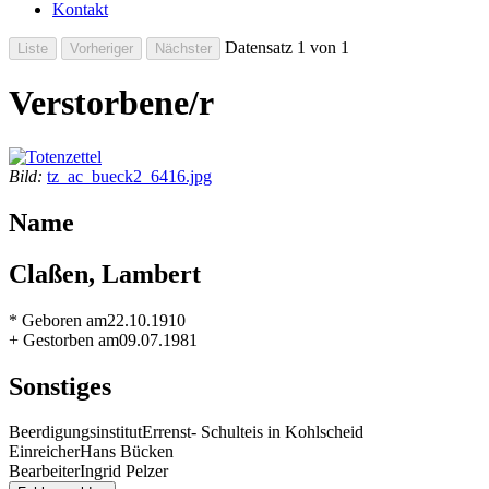
Kontakt
Datensatz 1 von 1
Verstorbene/r
Bild:
tz_ac_bueck2_6416.jpg
Name
Claßen, Lambert
* Geboren am
22.10.1910
+ Gestorben am
09.07.1981
Sonstiges
Beerdigungsinstitut
Errenst- Schulteis in Kohlscheid
Einreicher
Hans Bücken
Bearbeiter
Ingrid Pelzer