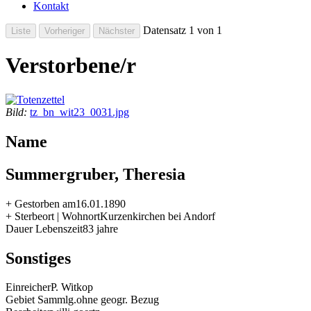
Kontakt
Datensatz 1 von 1
Verstorbene/r
Bild:
tz_bn_wit23_0031.jpg
Name
Summergruber, Theresia
+ Gestorben am
16.01.1890
+ Sterbeort | Wohnort
Kurzenkirchen bei Andorf
Dauer Lebenszeit
83 jahre
Sonstiges
Einreicher
P. Witkop
Gebiet Sammlg.
ohne geogr. Bezug