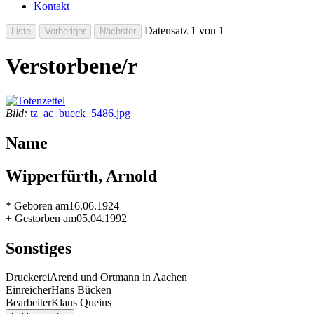
Kontakt
Datensatz 1 von 1
Verstorbene/r
Bild:
tz_ac_bueck_5486.jpg
Name
Wipperfürth, Arnold
* Geboren am
16.06.1924
+ Gestorben am
05.04.1992
Sonstiges
Druckerei
Arend und Ortmann in Aachen
Einreicher
Hans Bücken
Bearbeiter
Klaus Queins