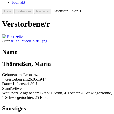
Kontakt
Datensatz 1 von 1
Verstorbene/r
Bild:
tz_ac_bueck_5381.jpg
Name
Thönneßen, Maria
Geburtsname
Lennartz
+ Gestorben am
26.05.1947
Dauer Lebenszeit
80 J.
Stand
Witwe
Weit. pers. Angaben
am Grab: 1 Sohn, 4 Töchter, 4 Schwiegersöhne,
1 Schwiegertochter, 25 Enkel
Sonstiges