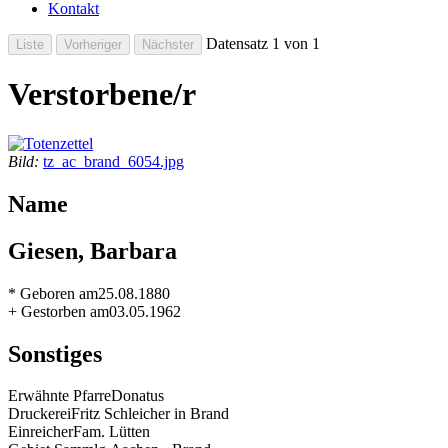
Kontakt
Datensatz 1 von 1
Verstorbene/r
Bild:
tz_ac_brand_6054.jpg
Name
Giesen, Barbara
* Geboren am
25.08.1880
+ Gestorben am
03.05.1962
Sonstiges
Erwähnte Pfarre
Donatus
Druckerei
Fritz Schleicher in Brand
Einreicher
Fam. Lütten