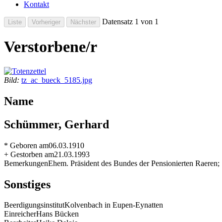
Kontakt
Datensatz 1 von 1
Verstorbene/r
Bild:
tz_ac_bueck_5185.jpg
Name
Schümmer, Gerhard
* Geboren am
06.03.1910
+ Gestorben am
21.03.1993
Bemerkungen
Ehem. Präsident des Bundes der Pensionierten Raeren;
Sonstiges
Beerdigungsinstitut
Kolvenbach in Eupen-Eynatten
Einreicher
Hans Bücken