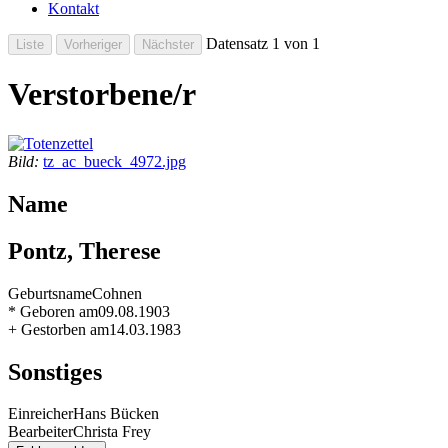
Kontakt
Datensatz 1 von 1
Verstorbene/r
Bild:
tz_ac_bueck_4972.jpg
Name
Pontz, Therese
Geburtsname
Cohnen
* Geboren am
09.08.1903
+ Gestorben am
14.03.1983
Sonstiges
Einreicher
Hans Bücken
Bearbeiter
Christa Frey