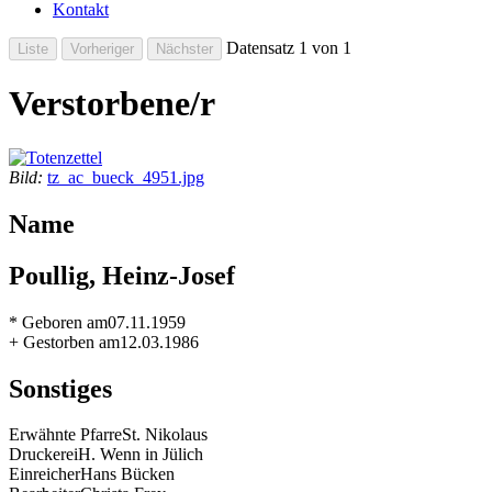
Kontakt
Datensatz 1 von 1
Verstorbene/r
Bild:
tz_ac_bueck_4951.jpg
Name
Poullig, Heinz-Josef
* Geboren am
07.11.1959
+ Gestorben am
12.03.1986
Sonstiges
Erwähnte Pfarre
St. Nikolaus
Druckerei
H. Wenn in Jülich
Einreicher
Hans Bücken