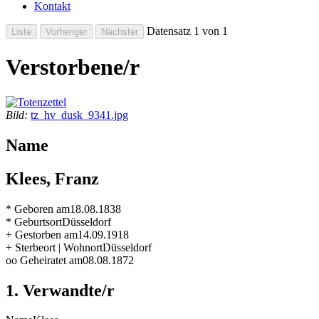
Kontakt
Datensatz 1 von 1
Verstorbene/r
Bild:
tz_hv_dusk_9341.jpg
Name
Klees, Franz
* Geboren am
18.08.1838
* Geburtsort
Düsseldorf
+ Gestorben am
14.09.1918
+ Sterbeort | Wohnort
Düsseldorf
oo Geheiratet am
08.08.1872
1. Verwandte/r