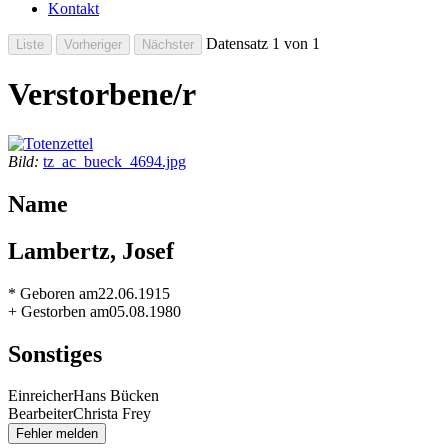
Kontakt
Datensatz 1 von 1
Verstorbene/r
Bild:
tz_ac_bueck_4694.jpg
Name
Lambertz, Josef
* Geboren am
22.06.1915
+ Gestorben am
05.08.1980
Sonstiges
Einreicher
Hans Bücken
Bearbeiter
Christa Frey